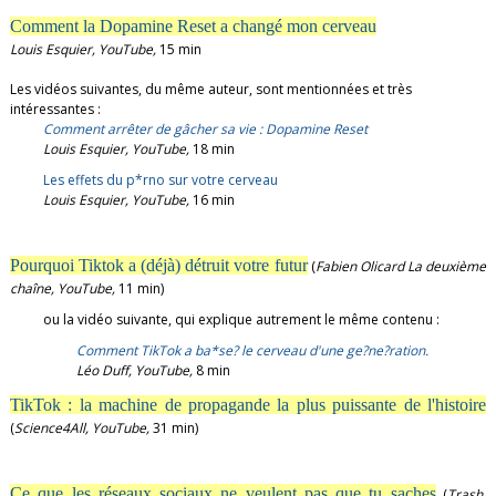
Comment la Dopamine Reset a changé mon cerveau
Louis Esquier, YouTube,
15 min
Les vidéos suivantes, du même auteur, sont mentionnées et très
intéressantes :
Comment arrêter de gâcher sa vie : Dopamine Reset
Louis Esquier, YouTube,
18 min
Les effets du p*rno sur votre cerveau
Louis Esquier, YouTube,
16 min
Pourquoi Tiktok a (déjà) détruit votre futur
(
Fabien Olicard La deuxième
chaîne,
YouTube,
11 min)
ou la vidéo suivante, qui explique autrement le même contenu :
Comment TikTok a ba*se? le cerveau d'une ge?ne?ration.
Léo Duff, YouTube,
8 min
TikTok : la machine de propagande la plus puissante de l'histoire
(
Science4All,
YouTube,
31 min)
Ce que les réseaux sociaux ne veulent pas que tu saches
(
Trash,